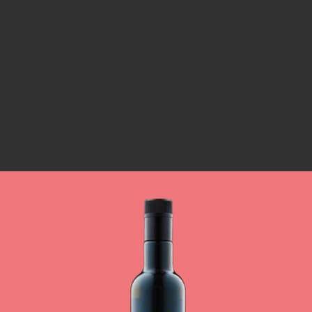
HANDLICH UND TROTZDEM EIN MEISTERSTÜCK
MANUÓLEO Natives Olivenöl Extra