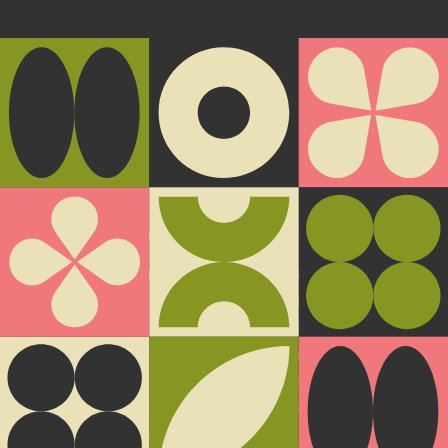
GOURMET TRIFFT EXTRAVAGANZ UND KLASSIK
MANUÓLEO Natives Olivenöl Extra
Unser Traum von Öl: Die erste Pressung aus der
neuen Ernte, die wir in limitierter Menge auf
formschöne und handschmeichelnde Flaschen in
antikgrünem Verdedrusco-Ton ziehen. Ein
Blickfang in der Küche und im Einzelhandel.
Auf Wunsch auch personalisiert bestellbar mit
hochwertiger Veredelung und Prägung der