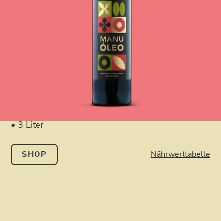
Die erste Pressung aus der neuen Ernte im
Kanister in verschiedenen Größen, 100%
lichtundurchlässig für die optimale Lagerung.
Auch unsere Kanister genießen eine hochwertige
Azulejos-Veredelung.
• 250 ml
• 1 Liter
• 3 Liter
SHOP
Nährwerttabelle