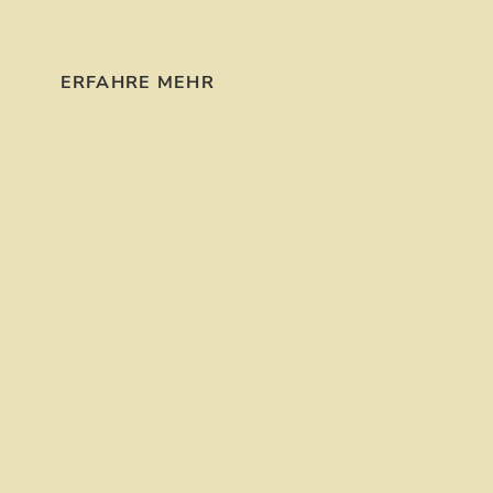
Lernt Portugal neu schmecken und entdecken.
ERFAHRE MEHR