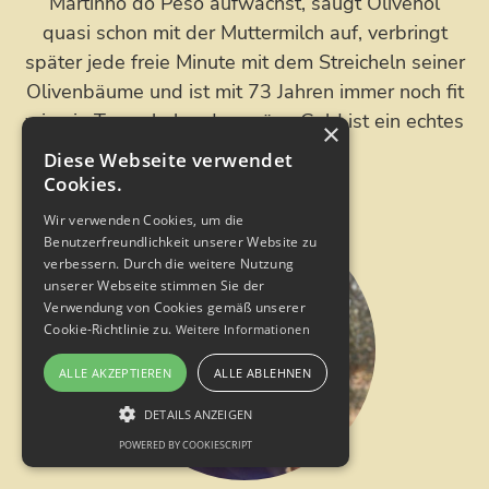
Martinho do Peso aufwächst, saugt Olivenöl
quasi schon mit der Muttermilch auf, verbringt
später jede freie Minute mit dem Streicheln seiner
Olivenbäume und ist mit 73 Jahren immer noch fit
wie ein Turnschuh – das grüne Gold ist ein echtes
×
Lebenselixier.
Diese Webseite verwendet
Cookies.
Wir verwenden Cookies, um die
Benutzerfreundlichkeit unserer Website zu
verbessern. Durch die weitere Nutzung
unserer Webseite stimmen Sie der
Verwendung von Cookies gemäß unserer
Cookie-Richtlinie zu.
Weitere Informationen
ALLE AKZEPTIEREN
ALLE ABLEHNEN
DETAILS ANZEIGEN
POWERED BY COOKIESCRIPT